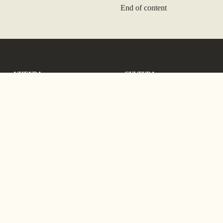
End of content
AZIENDA
CULTURA
About
Manifesto
Career
Education
News
Bestiario
10157