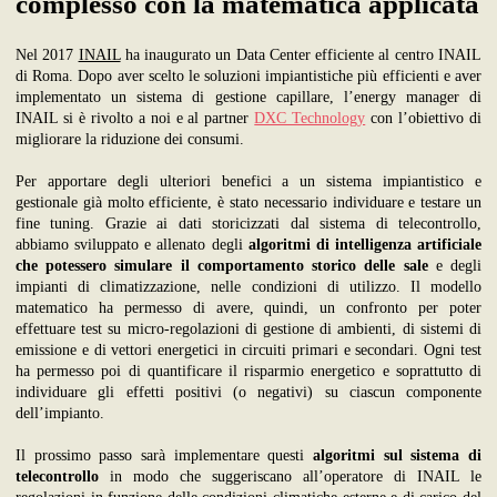
complesso con la matematica applicata
Nel 2017
INAIL
ha inaugurato un Data Center efficiente al centro INAIL
di Roma. Dopo aver scelto le soluzioni impiantistiche più efficienti e aver
implementato un sistema di gestione capillare, l’energy manager di
INAIL si è rivolto a noi e al partner
DXC Technology
con l’obiettivo di
migliorare la riduzione dei consumi.
Per apportare degli ulteriori benefici a un sistema impiantistico e
gestionale già molto efficiente, è stato necessario individuare e testare un
fine tuning. Grazie ai dati storicizzati dal sistema di telecontrollo,
abbiamo sviluppato e allenato degli
algoritmi di intelligenza artificiale
che potessero simulare il comportamento storico delle sale
e degli
impianti di climatizzazione, nelle condizioni di utilizzo. Il modello
matematico ha permesso di avere, quindi, un confronto per poter
effettuare test su micro-regolazioni di gestione di ambienti, di sistemi di
emissione e di vettori energetici in circuiti primari e secondari. Ogni test
ha permesso poi di quantificare il risparmio energetico e soprattutto di
individuare gli effetti positivi (o negativi) su ciascun componente
dell’impianto.
Il prossimo passo sarà implementare questi
algoritmi sul sistema di
telecontrollo
in modo che suggeriscano all’operatore di INAIL le