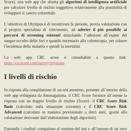
Score), una web app che sfrutta gli
algoritmi di intelligenza artificiale
per calcolare livello di rischio soggettivo relativamente alla possibilità di
sviluppare il cancro colorettale.
L’obiettivo di Olympus è di incentivare le persone, previa valutazione con
il proprio specialista di riferimento, ad
aderire il più possibile ai
percorsi di screening esistenti
stimolando l’adesione all’esame del
sangue occulto delle feci e quando necessario alla colonscopia, per ridurre
l'incidenza della malattia e quindi la mortalità.
La web app CRC score è consultabile a questo link:
https://crcscore.com/survey/olympus
I livelli di rischio
In risposta alla compilazione di un test anonimo, presente all’interno della
web app sviluppata da Ammagamma, il CRC Score fornisce all’utente la
risposta con un doppio livello di rischio (Score): il
CRC Score Risk
Basic
(calcolato sulla situazione corrente) e il
CRC Score Risk
Advanced
(calcolato in maniera previsionale a dieci anni, grazie alla
valutazione derivante dall’elaborazione degli algoritmi).
Entrambi i risultati compaiono al termine del test e all’interno di un vero