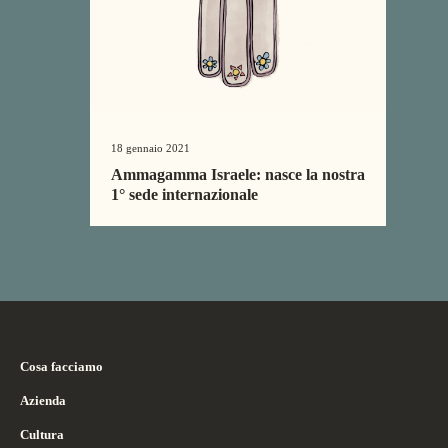
18 gennaio 2021
Ammagamma Israele: nasce la nostra
1° sede internazionale
Cosa facciamo
Soluzioni
Azienda
Consulenza
About
Cultura
Casi Studio