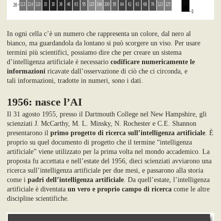
I
n ogni cella c’è un numero che rappresenta un colore
,
dal nero al
bianco,
ma guardandola
da lontano si può scorgere
un viso.
Per usare
termini più scientifici
,
possiamo dire che
per creare un sistema
d’intelligenza
artificiale
è necessario
codificare numericamente le
informazioni
ricavate dall’osservazione di ciò che ci circonda, e
tali
informazioni
,
tradotte in numeri
,
sono i dati.
1956: nasce l’AI
Il 31 agosto 1955, presso il
Dartmouth College nel New Hampshire
, gli
scienziati J. McCarthy, M. L. Minsky, N. Rochester e C.E. Shannon
presentarono il
primo progetto
di ricerca sull’intelligenza artificiale
.
È
proprio su quel documento di progetto che il termine “intelligenza
artificiale” viene utilizzato per la prima volta
nel mondo accademico.
La
proposta fu accettata
e
nell’estate del 1956, dieci scienziati
avviarono una
ricerca sull’intelligenza artificiale
per due mesi, e passarono alla storia
come
i
padri dell’intelligenza artificiale
.
Da quell’estate
,
l’intelligenza
artificiale
è diventata
un vero e proprio campo di ricerca
come le altre
discipline scientifiche
.