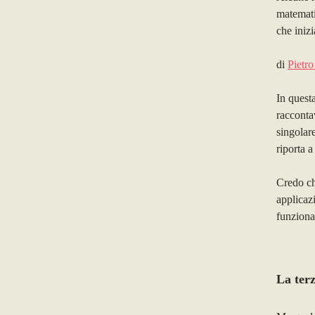
matemat
che iniz
di
Pietr
In questa
raccontav
singolare
riporta 
Credo che
applicaz
funziona
La terz