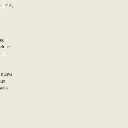
ell’IA,
ma,
azione
 ci
a nuova
suo
scito.