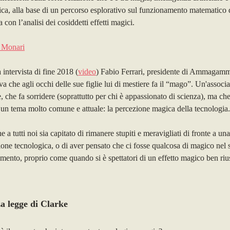
ica,
alla base
di un percorso esplorativo sul
funzionamento matematico d
ia con
l’analisi dei cosiddetti effetti magici
.
o Monari
 intervista
di fine 2018 (
video
)
Fabio Ferrari, presidente di Ammagam
a che agli occhi delle sue figlie lui di mestiere fa il “mago”
. Un'associ
, che f
a
sorridere (
soprattutto per chi è appassionato di scienza),
ma che
a un tema molto
comune e
attuale: la percezione magica della tecnologia
.
 a tutti noi sia capitato di rimanere
stupiti e
meravigliati
di fronte
a
un
ione tecnologica
,
o
di aver pensato che ci fosse qualcosa di magico
nel 
mento, proprio come quando si è spettatori di un effetto magico
ben riu
a legge di Clarke