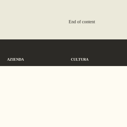
End of content
AZIENDA
CULTURA
About
Manifesto
Career
Education
News
Bestiario
10157